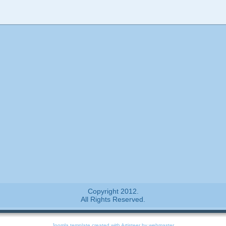
Copyright 2012.
All Rights Reserved.
Joomla template
created with Artisteer by webmaster