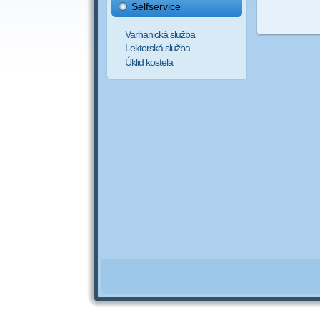
Selfservice
Varhanická služba
Lektorská služba
Úklid kostela