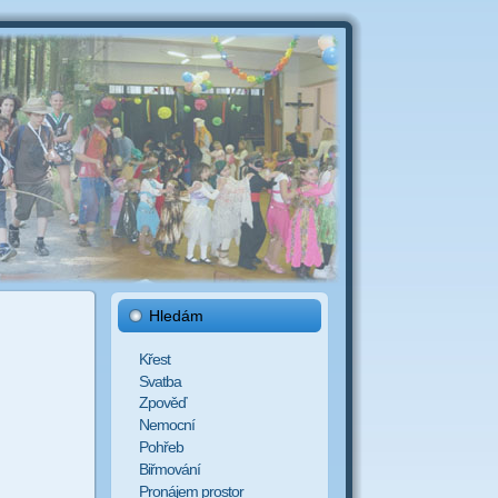
Hledám
Křest
Svatba
Zpověď
Nemocní
Pohřeb
Biřmování
Pronájem prostor