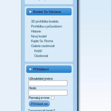
Kostel Sv.Václava
3D prohlídka kostela
Prohlídka s průvodcem
Historie
Nový kostel
Kaple Sv. Rocha
Galerie osobností
Kněží
Osobnosti
Přihlášení
Uživatelské jméno
Heslo
Pamatuj si mne
Zapomenuté heslo?