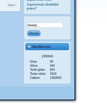
Zapomenuté uživatelské
Share
jméno?
Návštěvnost
1300943
Dnes
39
Včera
344
Tento týden
903
Tento měsíc
1818
Celkem
1300943