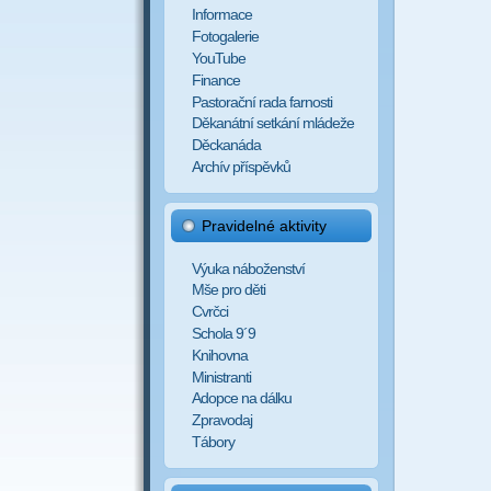
Informace
Fotogalerie
YouTube
Finance
Pastorační rada farnosti
Děkanátní setkání mládeže
Děckanáda
Archív příspěvků
Pravidelné aktivity
Výuka náboženství
Mše pro děti
Cvrčci
Schola 9´9
Knihovna
Ministranti
Adopce na dálku
Zpravodaj
Tábory