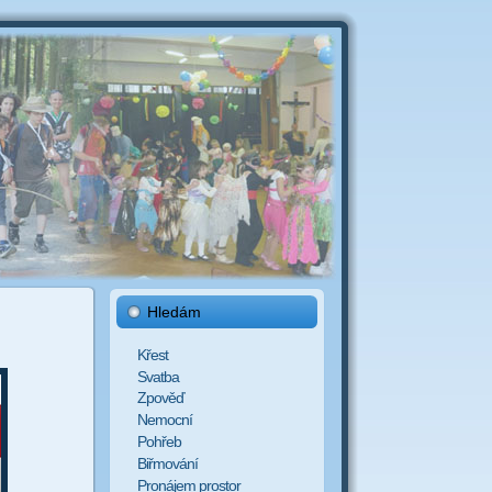
Hledám
Křest
Svatba
Zpověď
Nemocní
Pohřeb
Biřmování
Pronájem prostor