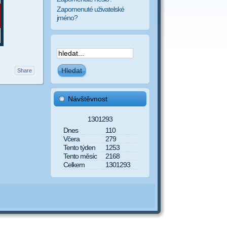
Zapomenuté uživatelské
jméno?
Share
Návštěvnost
1301293
Dnes
110
Včera
279
Tento týden
1253
Tento měsíc
2168
Celkem
1301293