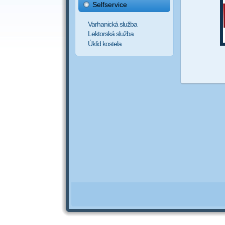
Selfservice
Varhanická služba
Lektorská služba
Úklid kostela