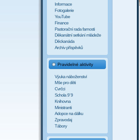
Informace
Fotogalerie
YouTube
Finance
Pastorační rada farnosti
Děkanátní setkání mládeže
Děckanáda
Archív příspěvků
Pravidelné aktivity
Výuka náboženství
Mše pro děti
Cvrčci
Schola 9´9
Knihovna
Ministranti
Adopce na dálku
Zpravodaj
Tábory