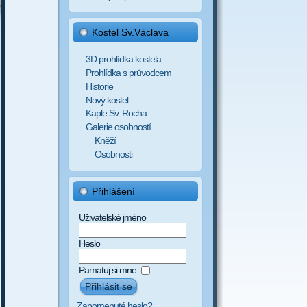
Kostel Sv.Václava
3D prohlídka kostela
Prohlídka s průvodcem
Historie
Nový kostel
Kaple Sv. Rocha
Galerie osobností
Kněží
Osobnosti
Přihlášení
Uživatelské jméno
Heslo
Pamatuj si mne
Zapomenuté heslo?