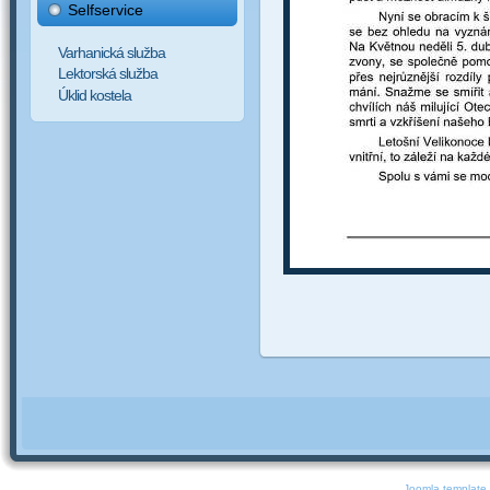
Selfservice
Varhanická služba
Lektorská služba
Úklid kostela
Joomla template