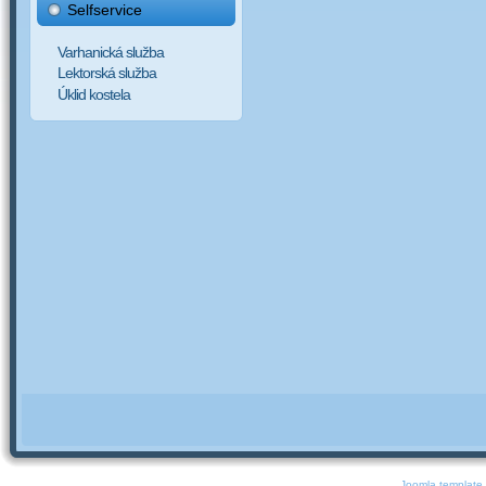
Selfservice
Varhanická služba
Lektorská služba
Úklid kostela
Joomla template