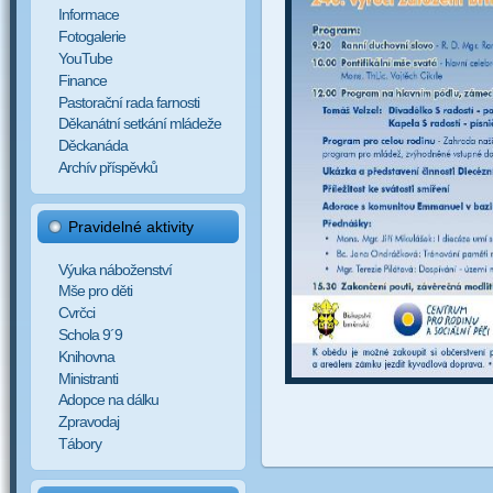
Informace
Fotogalerie
YouTube
Finance
Pastorační rada farnosti
Děkanátní setkání mládeže
Děckanáda
Archív příspěvků
Pravidelné aktivity
Výuka náboženství
Mše pro děti
Cvrčci
Schola 9´9
Knihovna
Ministranti
Adopce na dálku
Zpravodaj
Tábory