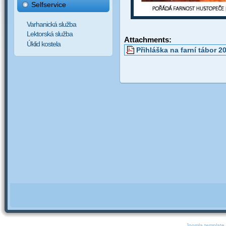
Selfservice
Varhanická služba
Lektorská služba
Attachments:
Úklid kostela
Přihláška na farní tábor 2
Joomla template