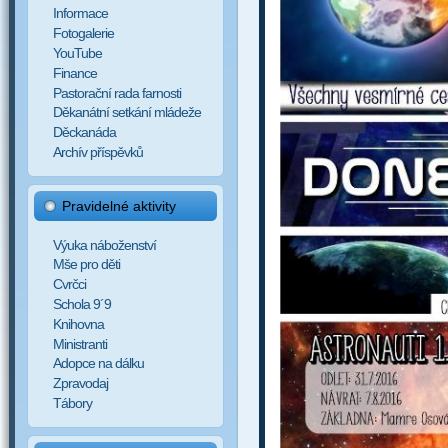
Informace
Fotogalerie
YouTube
Finance
Pastorační rada farnosti
Děkanátní setkání mládeže
Děckanáda
Archív příspěvků
Pravidelné aktivity
Výuka náboženství
Mše pro děti
Cvrčci
Schola 9´9
Knihovna
Ministranti
Adopce na dálku
Zpravodaj
Tábory