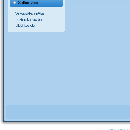
Selfservice
Varhanická služba
Lektorská služba
Úklid kostela
Joomla template