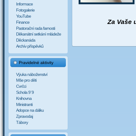
Informace
Fotogalerie
YouTube
Za Vaše 
Finance
Pastorační rada farnosti
Děkanátní setkání mládeže
Děckanáda
Archív příspěvků
Pravidelné aktivity
Výuka náboženství
Mše pro děti
Cvrčci
Schola 9´9
Knihovna
Ministranti
Adopce na dálku
Zpravodaj
Tábory