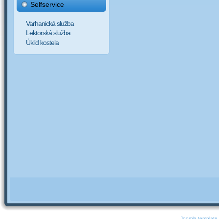
Selfservice
Varhanická služba
Lektorská služba
Úklid kostela
Joomla template