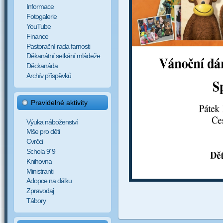
Informace
Fotogalerie
YouTube
Finance
Pastorační rada farnosti
Děkanátní setkání mládeže
Děckanáda
Archív příspěvků
Pravidelné aktivity
Výuka náboženství
Mše pro děti
Cvrčci
Schola 9´9
Knihovna
Ministranti
Adopce na dálku
Zpravodaj
Tábory