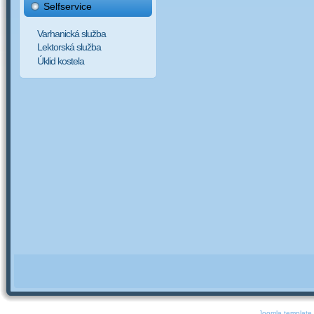
Selfservice
Varhanická služba
Lektorská služba
Úklid kostela
Joomla template