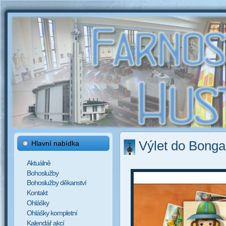
Výlet do Bonga
Hlavní nabídka
Aktuálně
Bohoslužby
Bohoslužby děkanství
Kontakt
Ohlášky
Ohlášky kompletní
Kalendář akcí